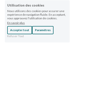
Utilisation des cookies
Nous utilisons des cookies pour assurer une
expérience de navigation fluide. En acceptant,
vous approuvez l'utilisation de cookies.
En savoir plus
Accepter tout
Paramètres
Refuser Tout
TeZeLoMa est allié à 
Justice 
S'inscrire à la newsletter
Ensemble
.
Faire un don